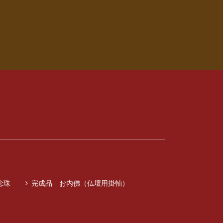
念珠
完成品 お内佛（仏壇用掛軸）