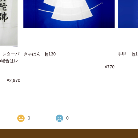
 レターパ
きゃはん jg130
手甲 jg1
の場合はレ
¥770
¥2,970
0
0