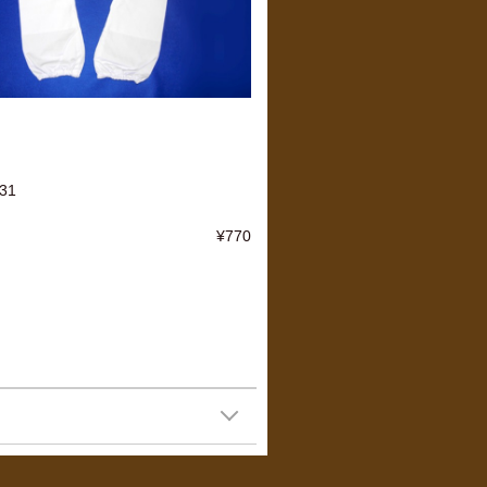
31
¥770