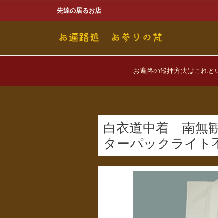
先達の居るお店
お遍路の巡拝方法はこれと
白衣道中着 南無観
ターパックライト不可