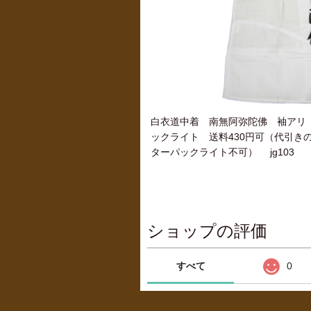
白衣道中着 南無阿弥陀佛 袖アリ
ックライト 送料430円可（代引き
ターパックライト不可） jg103
ショップの評価
すべて
0