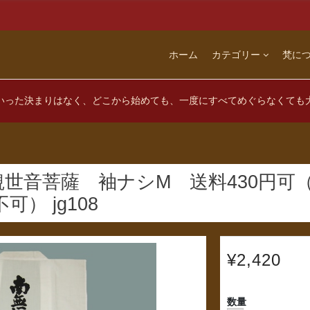
ホーム
カテゴリー
梵に
いった決まりはなく、どこから始めても、一度にすべてめぐらなくても
世音菩薩 袖ナシM 送料430円可
） jg108
¥2,420
数量