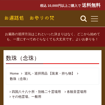
送料無料
税込 10,000円以上ご購入で
お遍路の巡拝方法はこれといった決まりはなく、どこから始めて
も、一度にすべてめぐらなくても大丈夫です。よいお参りを！
数珠（念珠）
Home
巡礼・巡拝用品 【装束・持ち物】
数珠（念珠）
四国八十八ケ所・別格二十霊場用
各観音霊場用
その他霊場。一般用