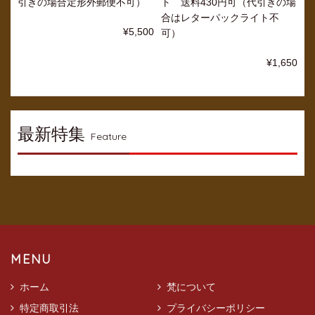
引きの場合定形外郵便不可）
ト 送料430円可（代引きの場
合はレターパックライト不
¥5,500
可）
¥1,650
最新特集
Feature
MENU
ホーム
梵について
特定商取引法
プライバシーポリシー