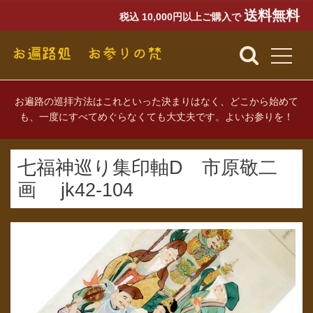
送料無料
税込 10,000円以上ご購入で
お遍路の巡拝方法はこれといった決まりはなく、どこから始めて
も、一度にすべてめぐらなくても大丈夫です。よいお参りを！
七福神巡り集印軸D 市原敬二
画 jk42-104