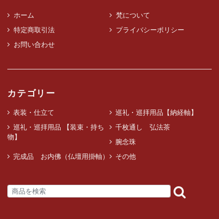
ホーム
梵について
特定商取引法
プライバシーポリシー
お問い合わせ
カテゴリー
表装・仕立て
巡礼・巡拝用品【納経軸】
巡礼・巡拝用品 【装束・持ち
千枚通し 弘法茶
物】
腕念珠
完成品 お内佛（仏壇用掛軸）
その他