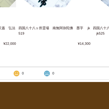
天蓋 弘法
四国八十八ヶ所霊場 南無阿弥陀佛 墨字 jk
四国八十
519
jk525
¥22,000
¥14,300
0
0