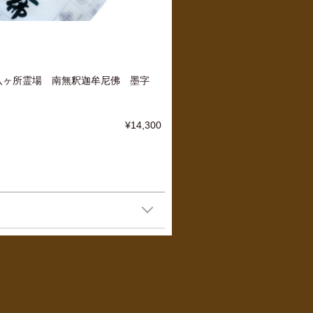
八ヶ所霊場 南無釈迦牟尼佛 墨字
¥14,300