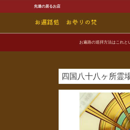
先達の居るお店
お遍路の巡拝方法はこれと
四国八十八ヶ所霊場 