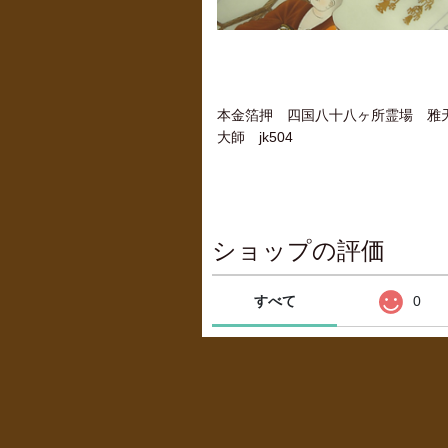
本金箔押 四国八十八ヶ所霊場 雅
大師 jk504
ショップの評価
すべて
0