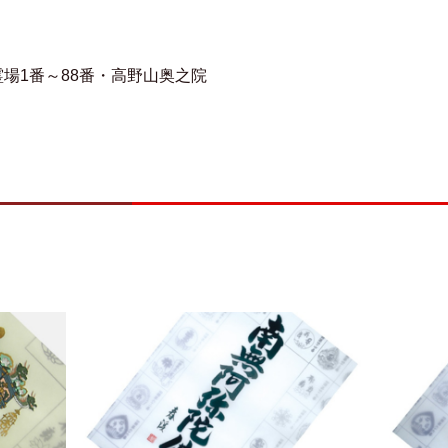
場1番～88番・高野山奥之院
）