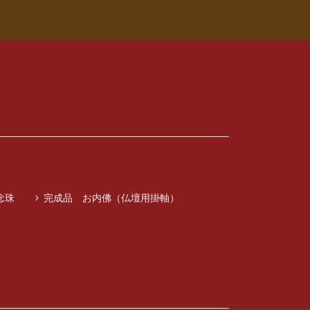
念珠
完成品 お内佛（仏壇用掛軸）