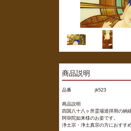
商品説明
品番 jk523
商品説明
四国八十八ヶ所霊場巡拝用の納
阿弥陀如来様のお姿です。
浄土宗・浄土真宗の方におすす