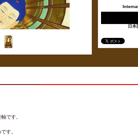
Interna
日本
経軸です。
めです。