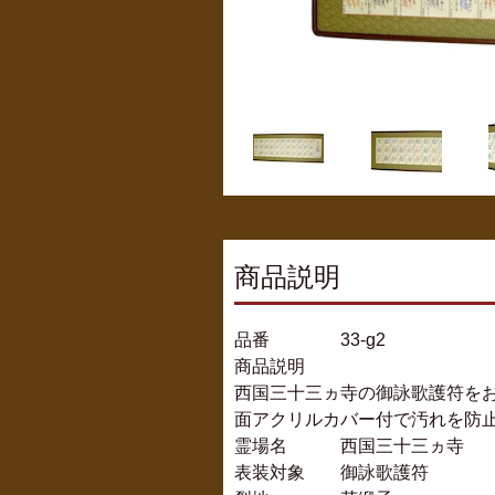
商品説明
品番 33-g2
商品説明
西国三十三ヵ寺の御詠歌護符を
面アクリルカバー付で汚れを防
霊場名 西国三十三ヵ寺
表装対象 御詠歌護符