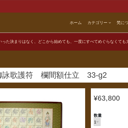
ホーム
カテゴリー
梵に
いった決まりはなく、どこから始めても、一度にすべてめぐらなくても
詠歌護符 欄間額仕立 33-g2
¥63,800
数量