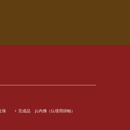
念珠
完成品 お内佛（仏壇用掛軸）