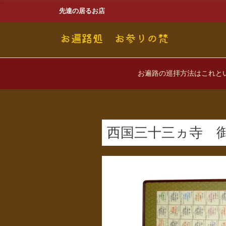
先達の居るお店
お遍路の巡拝方法はこれと
西国三十三ヵ寺 御