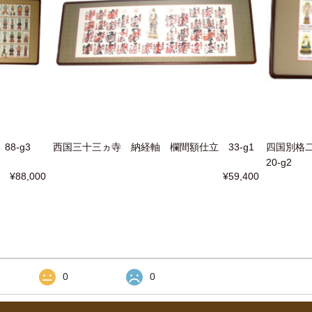
8-g3
西国三十三ヵ寺 納経軸 欄間額仕立 33-g1
四国別格
20-g2
¥88,000
¥59,400
0
0