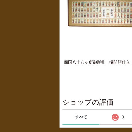
四国八十八ヶ所御影札 欄間額仕立 8
ショップの評価
すべて
0