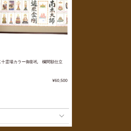
二十霊場カラー御影札 欄間額仕立
¥60,500