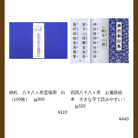
納札 八十八ヶ所霊場用 白
四国八十八ヶ所 お遍路経
（100枚） jg300
本 大きな字で読みやすい！
jg320
¥110
¥440