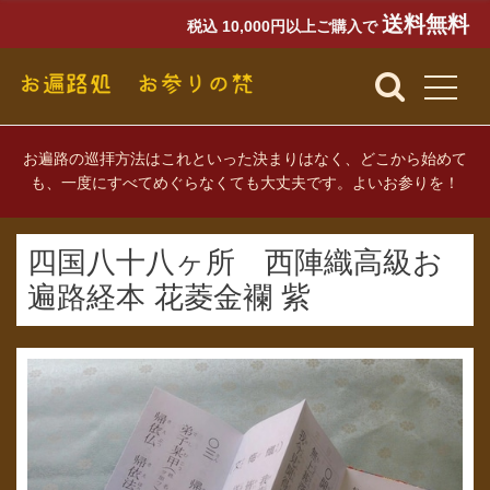
送料無料
税込 10,000円以上ご購入で
お遍路の巡拝方法はこれといった決まりはなく、どこから始めて
も、一度にすべてめぐらなくても大丈夫です。よいお参りを！
四国八十八ヶ所 西陣織高級お
遍路経本 花菱金襴 紫