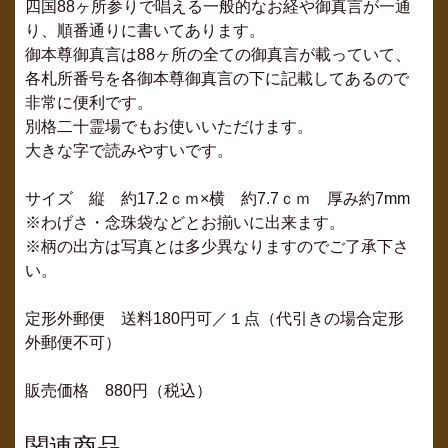
四国88ヶ所参りで唱える一般的なお経や御真言が一通
り、順番通りに書いてあります。
御本尊御真言は88ヶ所の全ての御真言が載っていて、
各札所番号を各御本尊御真言の下に記載してあるので
非常に便利です。
別格二十霊場でもお使いいただけます。
大きな字で読みやすいです。
サイズ 縦 約17.2ｃｍ×横 約7.7ｃｍ 厚み約7mm
※わげさ・念珠袋などとお揃いに出来ます。
※柄の出方は写真とは多少異なりますのでご了承下さ
い。
定形外郵便 送料180円可／１点（代引きの場合定形
外郵便不可）
販売価格 880円（税込）
関連商品