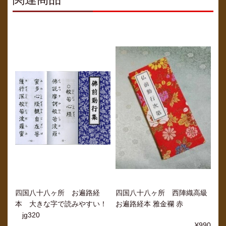
四国八十八ヶ所 お遍路経
四国八十八ヶ所 西陣織高級
本 大きな字で読みやすい！
お遍路経本 雅金襴 赤
jg320
¥990