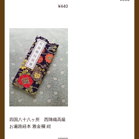
¥440
四国八十八ヶ所 西陣織高級
お遍路経本 雅金襴 紺