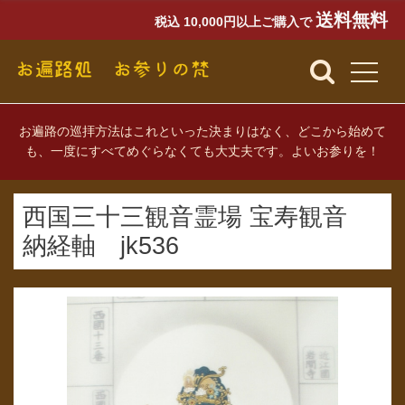
送料無料
税込 10,000円以上ご購入で
お遍路の巡拝方法はこれといった決まりはなく、どこから始めて
も、一度にすべてめぐらなくても大丈夫です。よいお参りを！
西国三十三観音霊場 宝寿観音
納経軸 jk536