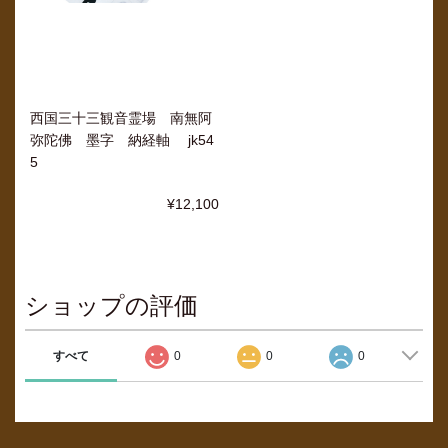
西国三十三観音霊場 南無阿
弥陀佛 墨字 納経軸 jk54
5
¥12,100
ショップの評価
すべて
0
0
0