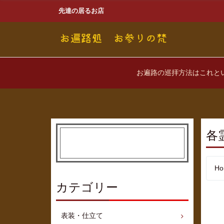
先達の居るお店
お遍路の巡拝方法はこれと
各
Ho
カテゴリー
表装・仕立て