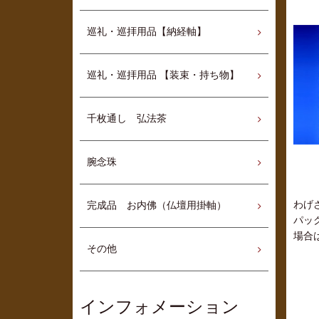
巡礼・巡拝用品【納経軸】
巡礼・巡拝用品 【装束・持ち物】
千枚通し 弘法茶
腕念珠
わげ
完成品 お内佛（仏壇用掛軸）
パッ
場合は
その他
インフォメーション