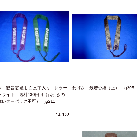
さ 観音霊場用 白文字入り レター
わげさ 般若心経（上） jg205
クライト 送料430円可（代引きの
レターパック不可） jg211
¥1,430