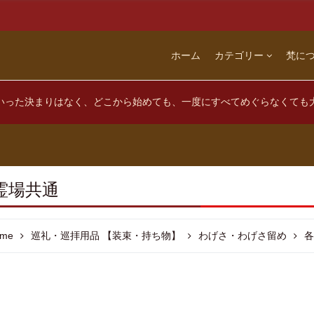
ホーム
カテゴリー
梵に
いった決まりはなく、どこから始めても、一度にすべてめぐらなくても
霊場共通
me
巡礼・巡拝用品 【装束・持ち物】
わげさ・わげさ留め
各