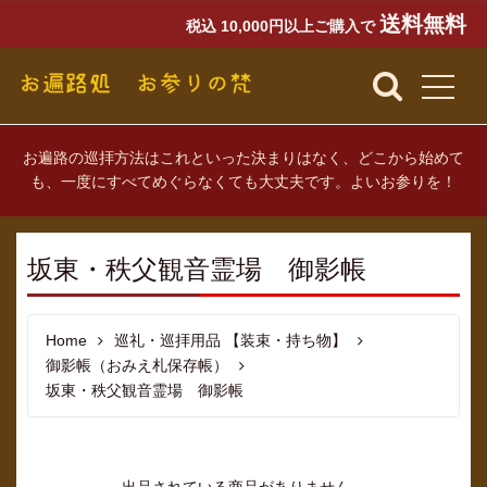
送料無料
税込 10,000円以上ご購入で
お遍路の巡拝方法はこれといった決まりはなく、どこから始めて
も、一度にすべてめぐらなくても大丈夫です。よいお参りを！
坂東・秩父観音霊場 御影帳
Home
巡礼・巡拝用品 【装束・持ち物】
御影帳（おみえ札保存帳）
坂東・秩父観音霊場 御影帳