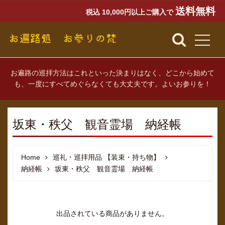
送料無料
税込 10,000円以上ご購入で
お遍路の巡拝方法はこれといった決まりはなく、どこから始めて
も、一度にすべてめぐらなくても大丈夫です。よいお参りを！
坂東・秩父 観音霊場 納経帳
Home
巡礼・巡拝用品 【装束・持ち物】
納経帳
坂東・秩父 観音霊場 納経帳
出品されている商品がありません。