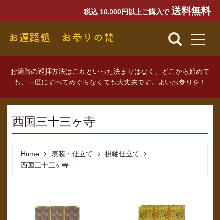
送料無料
税込 10,000円以上ご購入で
お遍路の巡拝方法はこれといった決まりはなく、どこから始めて
も、一度にすべてめぐらなくても大丈夫です。よいお参りを！
西国三十三ヶ寺
Home
表装・仕立て
掛軸仕立て
西国三十三ヶ寺