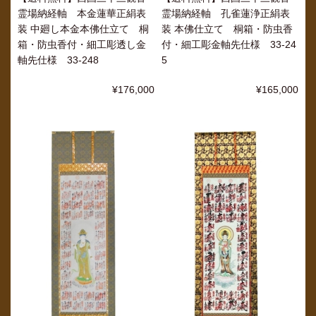
霊場納経軸 本金蓮華正絹表
霊場納経軸 孔雀蓮浄正絹表
装 中廻し本金本佛仕立て 桐
装 本佛仕立て 桐箱・防虫香
箱・防虫香付・細工彫透し金
付・細工彫金軸先仕様 33-24
軸先仕様 33-248
5
¥176,000
¥165,000