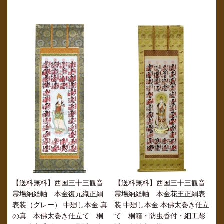
【送料無料】西国三十三観音
【送料無料】西国三十三観音
霊場納経軸 本金復元織正絹
霊場納経軸 本金花王正絹表
表装（グレー） 中廻し本金 真
装 中廻し本金 本佛太巻き仕立
の真 本佛太巻き仕立て 桐
て 桐箱・防虫香付・細工彫